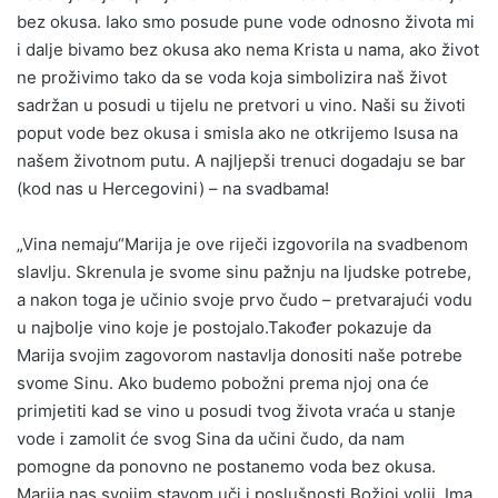
bez okusa. Iako smo posude pune vode odnosno života mi
i dalje bivamo bez okusa ako nema Krista u nama, ako život
ne proživimo tako da se voda koja simbolizira naš život
sadržan u posudi u tijelu ne pretvori u vino. Naši su životi
poput vode bez okusa i smisla ako ne otkrijemo Isusa na
našem životnom putu. A najljepši trenuci dogadaju se bar
(kod nas u Hercegovini) – na svadbama!
„Vina nemaju“Marija je ove riječi izgovorila na svadbenom
slavlju. Skrenula je svome sinu pažnju na ljudske potrebe,
a nakon toga je učinio svoje prvo čudo – pretvarajući vodu
u najbolje vino koje je postojalo.Također pokazuje da
Marija svojim zagovorom nastavlja donositi naše potrebe
svome Sinu. Ako budemo pobožni prema njoj ona će
primjetiti kad se vino u posudi tvog života vraća u stanje
vode i zamolit će svog Sina da učini čudo, da nam
pomogne da ponovno ne postanemo voda bez okusa.
Marija nas svojim stavom uči i poslušnosti Božjoj volji. Ima