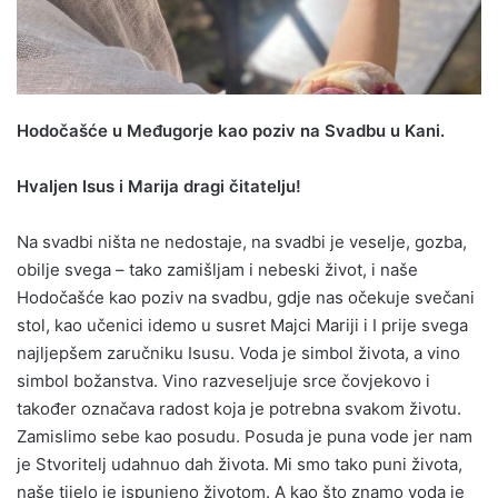
Hodočašće u Međugorje kao poziv na Svadbu u Kani.
Hvaljen Isus i Marija dragi čitatelju!
Na svadbi ništa ne nedostaje, na svadbi je veselje, gozba,
obilje svega – tako zamišljam i nebeski život, i naše
Hodočašće kao poziv na svadbu, gdje nas očekuje svečani
stol, kao učenici idemo u susret Majci Mariji i I prije svega
najljepšem zaručniku Isusu. Voda je simbol života, a vino
simbol božanstva. Vino razveseljuje srce čovjekovo i
također označava radost koja je potrebna svakom životu.
Zamislimo sebe kao posudu. Posuda je puna vode jer nam
je Stvoritelj udahnuo dah života. Mi smo tako puni života,
naše tijelo je ispunjeno životom. A kao što znamo voda je