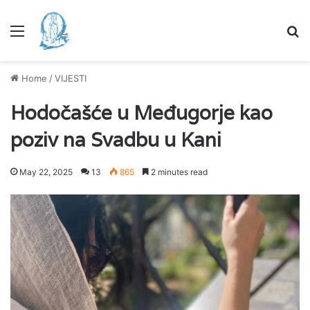
Menu
Se
Home
/
VIJESTI
Hodočašće u Međugorje kao
poziv na Svadbu u Kani
May 22, 2025
13
865
2 minutes read