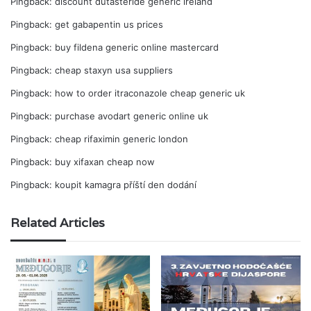
Pingback:
discount dutasteride generic ireland
Pingback:
get gabapentin us prices
Pingback:
buy fildena generic online mastercard
Pingback:
cheap staxyn usa suppliers
Pingback:
how to order itraconazole cheap generic uk
Pingback:
purchase avodart generic online uk
Pingback:
cheap rifaximin generic london
Pingback:
buy xifaxan cheap now
Pingback:
koupit kamagra příští den dodání
Related Articles