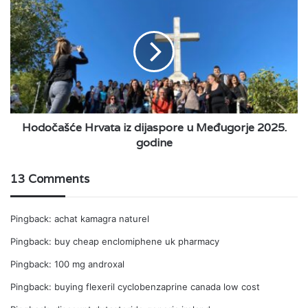
Hrvata
iz
dijaspore
u
Međugorje
2025.
godine
Hodočašće Hrvata iz dijaspore u Međugorje 2025.
godine
13 Comments
Pingback:
achat kamagra naturel
Pingback:
buy cheap enclomiphene uk pharmacy
Pingback:
100 mg androxal
Pingback:
buying flexeril cyclobenzaprine canada low cost