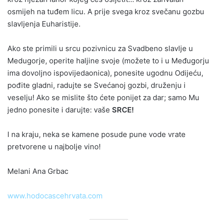
osmijeh na tuđem licu. A prije svega kroz svečanu gozbu
slavljenja Euharistije.
Ako ste primili u srcu pozivnicu za Svadbeno slavlje u
Medugorje, operite haljine svoje (možete to i u Međugorju
ima dovoljno ispovijedaonica), ponesite ugodnu Odijeću,
pođite gladni, radujte se Svećanoj gozbi, druženju i
veselju! Ako se mislite što ćete ponijet za dar; samo Mu
jedno ponesite i darujte: vaše
SRCE!
I na kraju, neka se kamene posude pune vode vrate
pretvorene u najbolje vino!
Melani Ana Grbac
www.hodocascehrvata.com