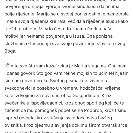
povjerenja u njega, vjeruje svome sinu Isusu da on ima
bolje riješenje. Marija se u svojoj poniznosti nije nametnula
i neka svoja riješenja kreirala, već dala riješenje Isusu kako
riješiti problem. Mi vrlo često to znamo činiti u našoj
molitvi jer nemamo povjerenja u Isusa. Ona ponizna
službenica Gospodnja sve svoje povjerenje stavlja u svog
Boga.
“Činite sve što vam kaže”rekla je Marija slugama. Ona nam
i danas govori: Što god vam rekne moj sin to učinite! Njezin
sin nam govori preko Svetog pisma koje živimo u
svakodnevici a posebno u vremenu hodočašća, vrijeme
koje izdvojimo za novi susret sa Gospodinom. Kroz
svećenika u ispovijedaonici, kroz onog sporijeg koji će te
zamolit da mu pomogneš popet se na Podbrdo, kroz tišinu
ispred raspela, kroz slušanja svijedočanstva bivšeg
ovisnika, kroz pjesmu slavljenja dok mu širom otvaraš srce,
kroz nježan lahor kojeg ćeš osijetit… kroz zahvalan