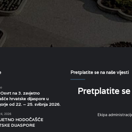
e
Pretplatite se na naše vijesti
go
Pretplatite se
svrt na 3. zavjetno
šće hrvatske dijaspore u
rje od 22. – 25. svibnja 2026.
24, 2026
Ekipa administracij
VJETNO HODOČAŠĆE
SKE DIJASPORE