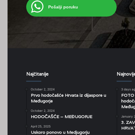
Pošalji poruku
Najčitanije
Najnovij
October 2, 2024
3 days a
Prvo hodočašće Hrvata iz dijaspore u
FOTO O
Međugorje
hodoča
Međugo
October 2, 2024
HODOČAŠĆE – MEĐUGORJE
January 
3. ZA
April 25, 2025
HRVAT
Uskoro ponovo u Medjugorju