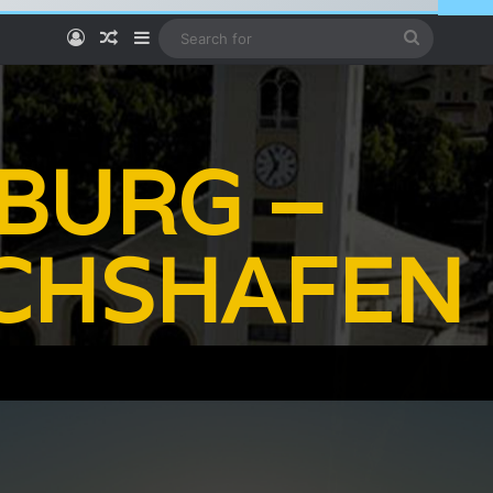
Log In
Random Article
Sidebar
Search
for
BURG –
ICHSHAFEN