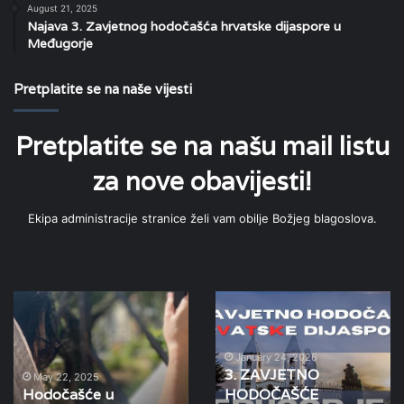
August 21, 2025
Najava 3. Zavjetnog hodočašća hrvatske dijaspore u
Međugorje
Pretplatite se na naše vijesti
Pretplatite se na našu mail listu
za nove obavijesti!
Ekipa administracije stranice želi vam obilje Božjeg blagoslova.
Hodočašće
3.
u
ZAVJETNO
Međugorje
HODOČAŠĆE
kao
HRVATSKE
January 24, 2026
3. ZAVJETNO
poziv
DIJASPORE
May 22, 2025
Hodočašće u
HODOČAŠĆE
na