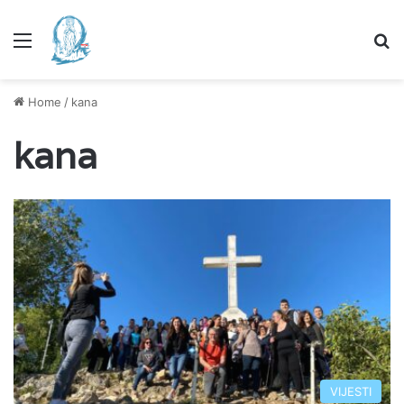
Menu
Se
Home
/
kana
kana
VIJESTI