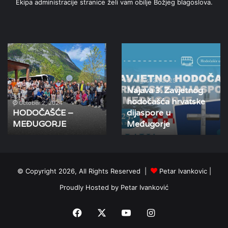
Ekipa administracije stranice želi vam obilje Božjeg blagoslova.
HODOČAŠĆE
Najava
–
3.
MEĐUGORJE
Zavjetnog
hodočašća
August 21, 2025
Najava 3. Zavjetnog
hrvatske
hodočašća hrvatske
dijaspore
October 2, 2024
HODOČAŠĆE –
dijaspore u
u
MEĐUGORJE
Međugorje
Međugorje
© Copyright 2026, All Rights Reserved |
Petar Ivankovic
|
Proudly Hosted by
Petar Ivanković
Facebook
X
YouTube
Instagram