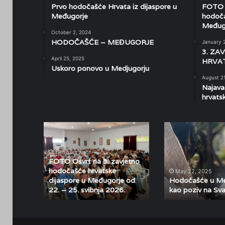
Prvo hodočašće Hrvata iz dijaspore u
FOTO O
Međugorje
hodoča
Međugo
October 2, 2024
HODOČAŠĆE – MEĐUGORJE
January 
3. ZA
April 25, 2025
HRVAT
Uskoro ponovo u Medjugorju
August 2
Najava
hrvats
FOTO
Hodočašće
Osvrt
u
na
Međugorje
19 hours ago
3.
kao
FOTO Osvrt na 3. zavjetno
zavjetno
poziv
hodočašće hrvatske
May 22, 2025
hodočašće
na
dijaspore u Međugorje od
Hodočašće u Me
22. – 25. svibnja 2026.
kao poziv na Sv
hrvatske
Svadbu
dijaspore
u
u
Kani
Međugorje