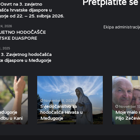
Pretplatite se
svrt na 3. zavjetno
šće hrvatske dijaspore u
rje od 22. – 25. svibnja 2026.
24, 2026
Ekipa administracij
VJETNO HODOČAŠĆE
SKE DIJASPORE
1, 2025
 3. Zavjetnog hodočašća
ke dijaspore u Međugorje
Svjedočanstvo
Moje
sa
malo
hodočašća
svjedočanstvo
Hrvata
–
November 8, 2024
u
Piljo
Svjedočanstvo sa
November 19
Međugorje
Zečević
đugorje
hodočašća Hrvata u
Moje malo 
adbu u Kani
Međugorje
Piljo Zečevi