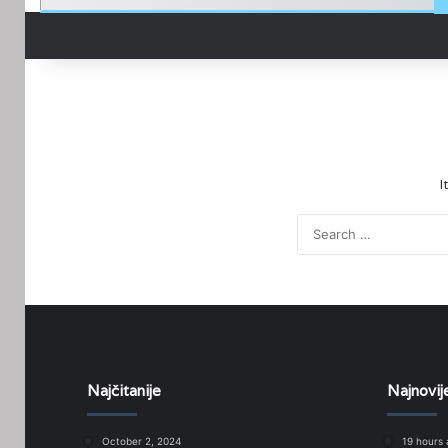
I
Najčitanije
Najnovij
October 2, 2024
19 hours