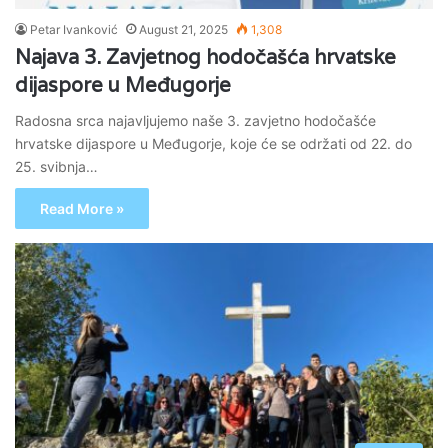
Petar Ivanković
August 21, 2025
1,308
Najava 3. Zavjetnog hodočašća hrvatske
dijaspore u Međugorje
Radosna srca najavljujemo naše 3. zavjetno hodočašće
hrvatske dijaspore u Međugorje, koje će se održati od 22. do
25. svibnja…
Read More »