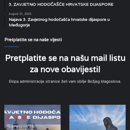
3. ZAVJETNO HODOČAŠĆE HRVATSKE DIJASPORE
August 21, 2025
Najava 3. Zavjetnog hodočašća hrvatske dijaspore u
Međugorje
Pretplatite se na naše vijesti
Pretplatite se na našu mail listu
za nove obavijesti!
Ekipa administracije stranice želi vam obilje Božjeg blagoslova.
HODOČAŠĆE
Moje
–
malo
MEĐUGORJE
svjedočanstvo
–