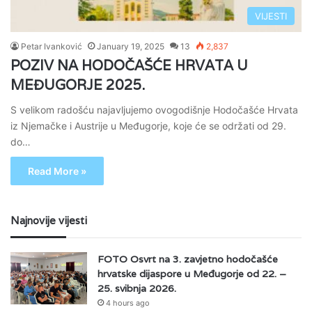
VIJESTI
Petar Ivanković
January 19, 2025
13
2,837
POZIV NA HODOČAŠĆE HRVATA U
MEĐUGORJE 2025.
S velikom radošću najavljujemo ovogodišnje Hodočašće Hrvata
iz Njemačke i Austrije u Međugorje, koje će se održati od 29.
do…
Read More »
Najnovije vijesti
FOTO Osvrt na 3. zavjetno hodočašće
hrvatske dijaspore u Međugorje od 22. –
25. svibnja 2026.
4 hours ago