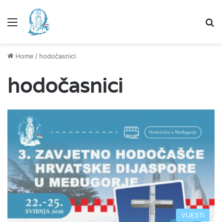
Menu
Se
Home
/
hodočasnici
hodočasnici
VIJESTI